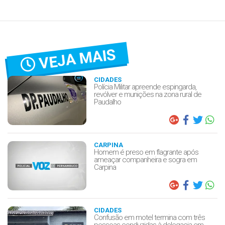
VEJA MAIS
CIDADES
Polícia Militar apreende espingarda,
revólver e munições na zona rural de
Paudalho
CARPINA
Homem é preso em flagrante após
ameaçar companheira e sogra em
Carpina
CIDADES
Confusão em motel termina com três
pessoas conduzidas à delegacia em