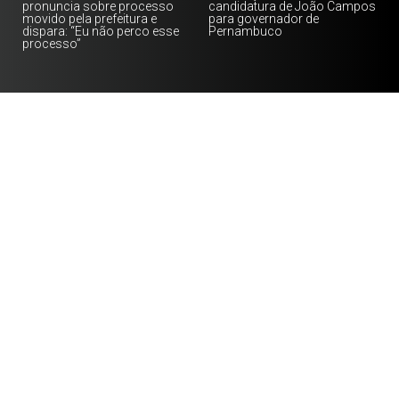
pronuncia sobre processo
candidatura de João Campos
movido pela prefeitura e
para governador de
dispara: “Eu não perco esse
Pernambuco
processo”