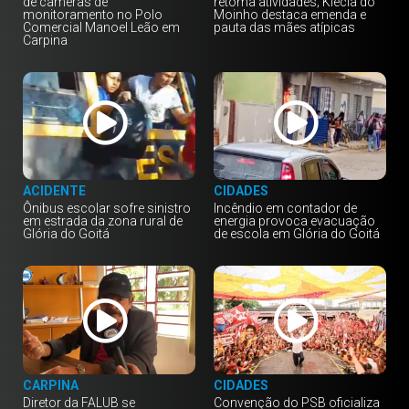
de câmeras de
retoma atividades; Klécia do
monitoramento no Polo
Moinho destaca emenda e
Comercial Manoel Leão em
pauta das mães atípicas
Carpina
ACIDENTE
CIDADES
Ônibus escolar sofre sinistro
Incêndio em contador de
em estrada da zona rural de
energia provoca evacuação
Glória do Goitá
de escola em Glória do Goitá
CARPINA
CIDADES
Diretor da FALUB se
Convenção do PSB oficializa