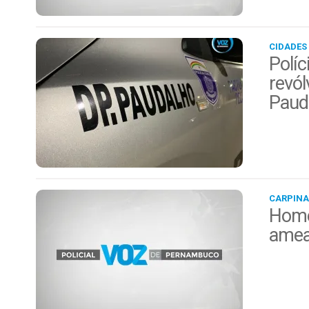
CIDADES
Políc
revól
Paud
CARPINA
Home
amea