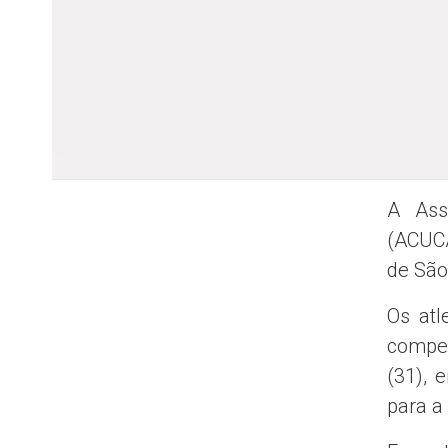
A Ass
(ACUCA
de São 
Os atl
compet
(31), 
para a 