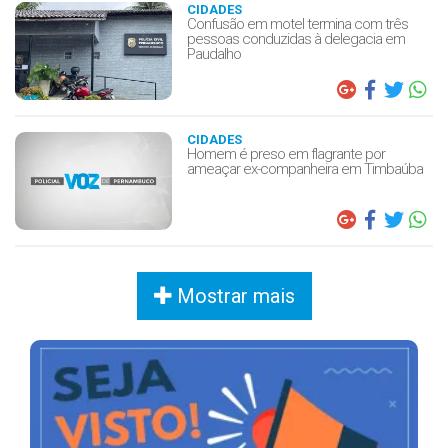
CIDADES
Confusão em motel termina com três
pessoas conduzidas à delegacia em
Paudalho
CIDADES
Homem é preso em flagrante por
ameaçar ex-companheira em Timbaúba
Mostrar mais