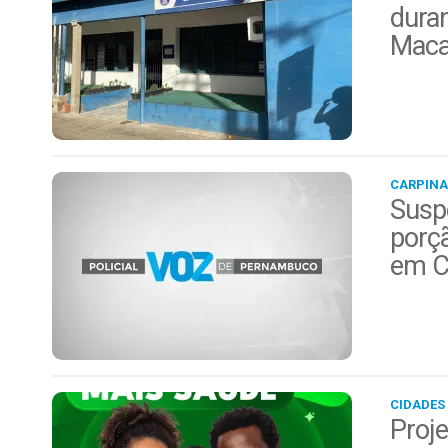
duran
Maca
CARPINA
Suspe
porç
em C
CIDADES
Proje