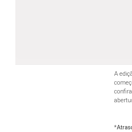
A ediç
começo
confir
abertu
*
Atra