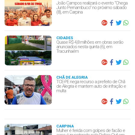
João Campos realizará o evento “Chega
Junto Pernambuco” no próximo sábado
(8), em Carpina
CIDADES
Quase R$ 4,8 milhões em obras serão
anunciados nesta quinta (6), em
Tracunhaém
CHÃ DE ALEGRIA
TCE-PE nega recurso a prefeito de Chã
de Alegria e mantem auto de infração e
multa
CARPINA
Mulher é ferida com golpes de facão e
caso é investigado pela Polícia Civil em