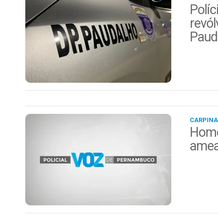
Políc
revól
Paud
CARPINA
Home
amea