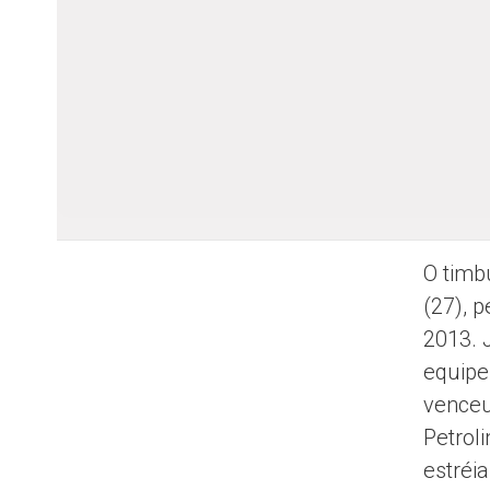
O timb
(27), 
2013. 
equipe
venceu
Petroli
estréi