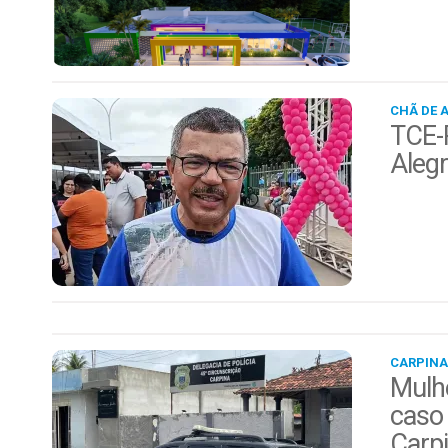
CHÃ DE 
TCE-P
Alegr
CARPINA
Mulhe
caso 
Carp