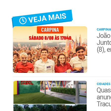
VEJA MAIS
CARPINA
João
Junt
(8), 
CIDADES
Quas
anunc
Trac