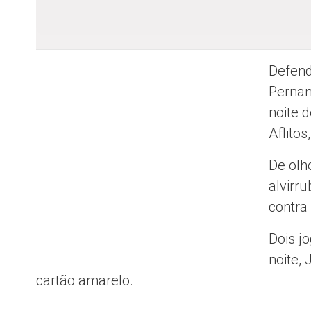
Defend
Pernam
noite 
Aflitos
De olh
alvirr
contra 
Dois j
noite,
cartão amarelo.