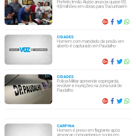
Prefeito Irmão Aluízio anuncia quase R$
4,8 milhões em obras para Tracunhaém
CIDADES
Homem com mandado de prisão em
aberto é capturado em Paudalho
CIDADES
Polícia Militar apreende espingarda,
revólver e munições na zona rural de
Paudalho
CARPINA
Homem é preso em flagrante após
ameaçar companheira e sogra em