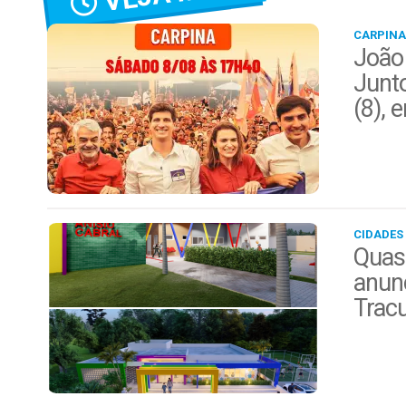
CARPINA
João
Junt
(8), 
CIDADES
Quas
anunc
Trac