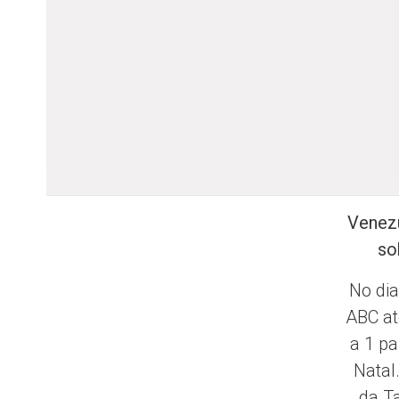
Venezu
so
No di
ABC at
a 1 pa
Natal
da T