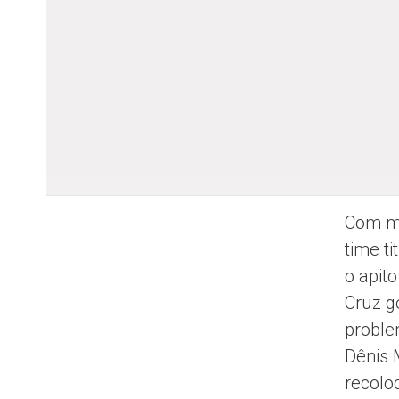
Com mu
time t
o apito
Cruz g
proble
Dênis 
recolo