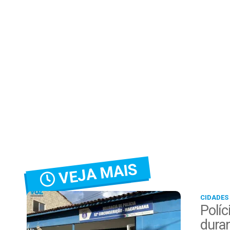
VEJA MAIS
CIDADES
Políc
duran