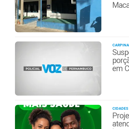
Maca
CARPINA
Suspe
porç
em C
CIDADES
Proje
aten