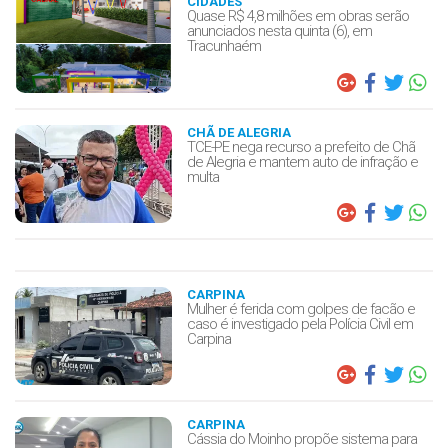
CIDADES
Quase R$ 4,8 milhões em obras serão
anunciados nesta quinta (6), em
Tracunhaém
CHÃ DE ALEGRIA
TCE-PE nega recurso a prefeito de Chã
de Alegria e mantem auto de infração e
multa
CARPINA
Mulher é ferida com golpes de facão e
caso é investigado pela Polícia Civil em
Carpina
CARPINA
Cássia do Moinho propõe sistema para