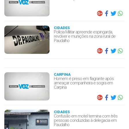
CIDADES
Polícia Militar apreende espingarda,
revólver e munições na zona rural de
Paudalho
CARPINA
Homem é preso em flagrante após
ameaçar companheira e sogra em
Carpina
CIDADES
Confusão em motel termina com três
pessoas conduzidas à delegacia em
Paudalho