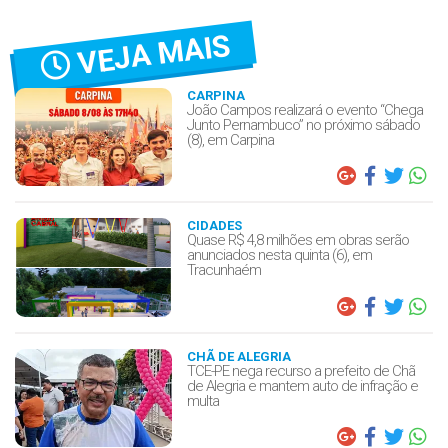
VEJA MAIS
CARPINA
João Campos realizará o evento “Chega
Junto Pernambuco” no próximo sábado
(8), em Carpina
CIDADES
Quase R$ 4,8 milhões em obras serão
anunciados nesta quinta (6), em
Tracunhaém
CHÃ DE ALEGRIA
TCE-PE nega recurso a prefeito de Chã
de Alegria e mantem auto de infração e
multa