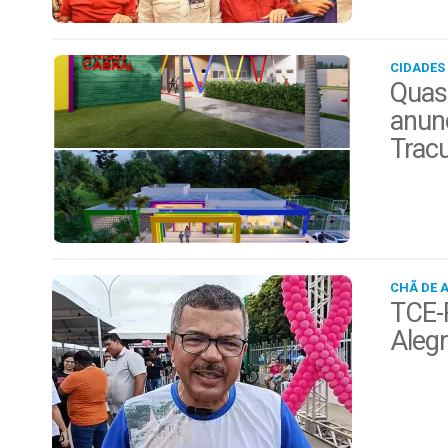
CIDADES
Quas
anunc
Trac
CHÃ DE 
TCE-P
Alegr