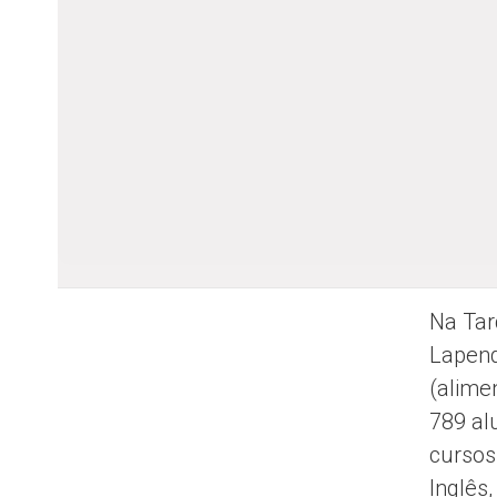
Na Tar
Lapend
(alime
789 al
cursos
Inglês,