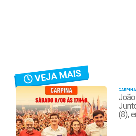
VEJA MAIS
CARPINA
João
Junt
(8), 