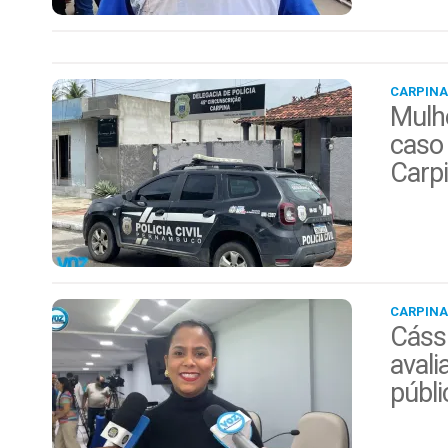
CARPINA
Mulhe
caso 
Carp
CARPINA
Cáss
avali
públi