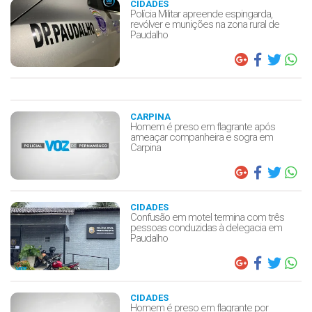
CIDADES
Polícia Militar apreende espingarda,
revólver e munições na zona rural de
Paudalho
CARPINA
Homem é preso em flagrante após
ameaçar companheira e sogra em
Carpina
CIDADES
Confusão em motel termina com três
pessoas conduzidas à delegacia em
Paudalho
CIDADES
Homem é preso em flagrante por