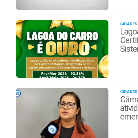
CIDADES
Lago
Cert
Sist
CIDADES
Câma
ativi
emen