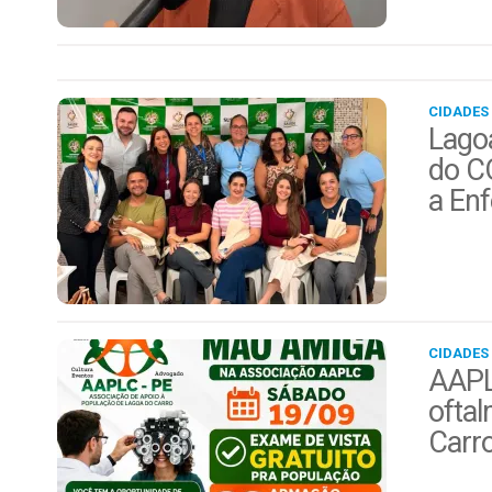
CIDADES
Lagoa
do C
a En
CIDADES
AAPL
ofta
Carr