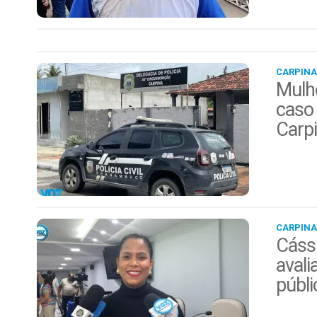
CARPINA
Mulhe
caso 
Carp
CARPINA
Cáss
avali
públi