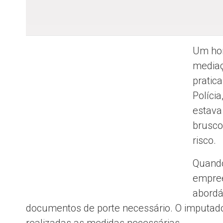
Um hom
mediaç
pratic
Políci
estava
brusco
risco.
Quando
empree
abordá-
documentos de porte necessário. O imputado
realizadas as medidas necessárias.