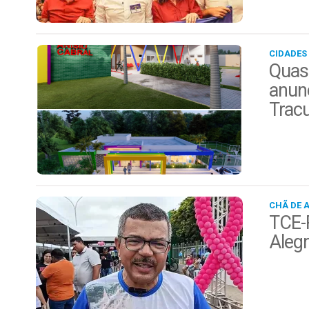
CIDADES
Quas
anunc
Trac
CHÃ DE 
TCE-P
Alegr