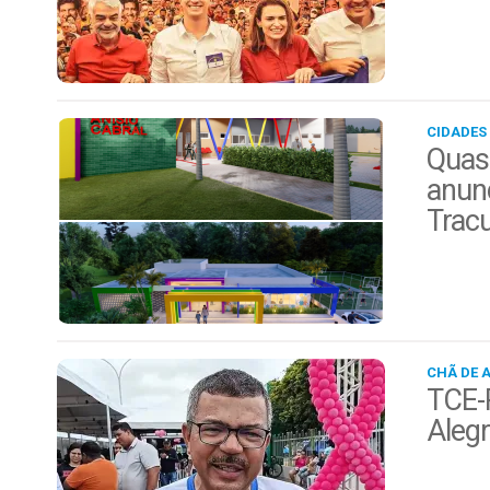
CIDADES
Quas
anunc
Trac
CHÃ DE 
TCE-P
Alegr