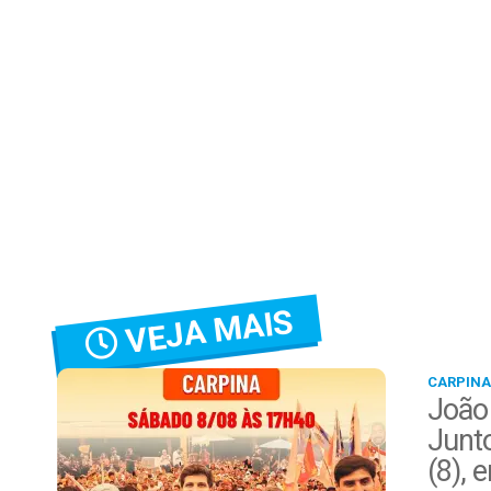
VEJA MAIS
CARPINA
João
Junt
(8), 