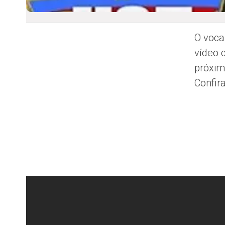
O voca
vídeo 
próxim
Confir