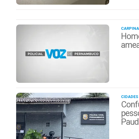
CARPINA
Home
amea
CIDADES
Conf
pess
Paud