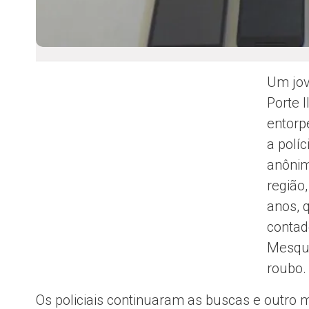
Um jov
Porte 
entorp
a polí
anônim
região
anos, 
contad
Mesqui
roubo.
Os policiais continuaram as buscas e outro 