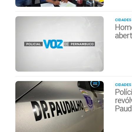
CIDADES
Home
aber
CIDADES
Políc
revól
Paud