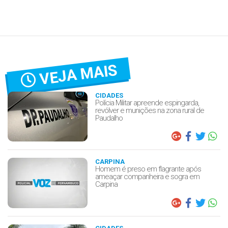
VEJA MAIS
CIDADES
Polícia Militar apreende espingarda,
revólver e munições na zona rural de
Paudalho
CARPINA
Homem é preso em flagrante após
ameaçar companheira e sogra em
Carpina