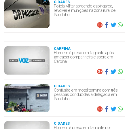
CIDADES
Polícia Militar apreende espingarda,
revólver e munições na zona rural de
Paudalho
CARPINA
Homem é preso em flagrante após
ameaçar companheira e sogra em
Carpina
CIDADES
Confusão em motel termina com três
pessoas conduzidas à delegacia em
Paudalho
CIDADES
Homem é preso em flagrante por