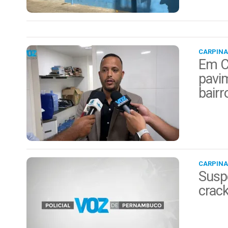
CARPINA
Em Ca
pavim
bairr
CARPINA
Suspe
crack