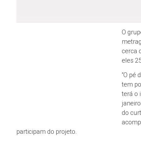
O grup
metrag
cerca 
eles 2
“O pé 
tem por
terá o
janeir
do curt
acompa
participam do projeto.