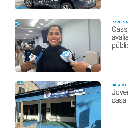
CARPINA
Cáss
avali
públi
CIDADES
Jovem
casa