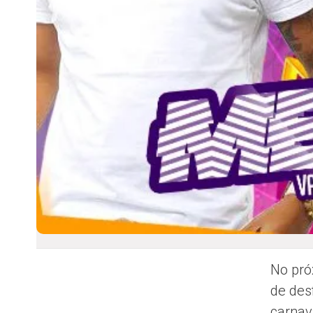
No pró
de des
carnav