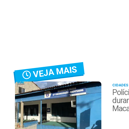
VEJA MAIS
CIDADES
Políc
duran
Maca