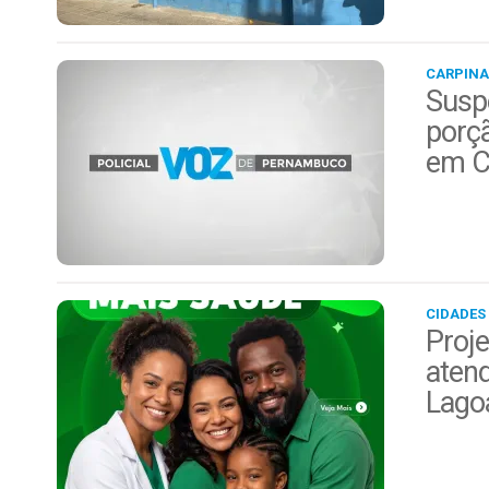
CARPINA
Suspe
porç
em C
CIDADES
Proje
aten
Lago