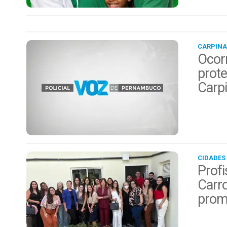
CARPINA
Ocor
prote
Carp
CIDADES
Profi
Carro
prom