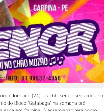
ximo domingo (24), às 16h, será o segundo ano
file do Bloco “Gatabaga” na semana pré-
alesca em Carpina. A agremiação terá como