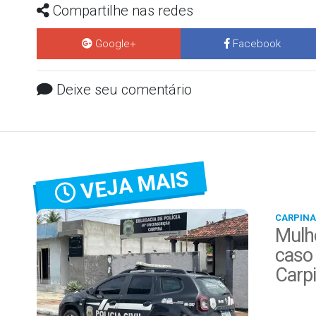
Compartilhe nas redes
Google+
Facebook
Deixe seu comentário
VEJA MAIS
CARPINA
Mulhe
caso 
Carp