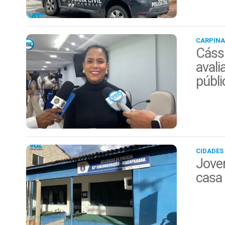
CARPINA
Cáss
avali
públi
CIDADES
Jovem
casa