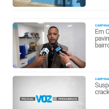
CARPINA
Em Ca
pavim
bairr
CARPINA
Suspe
crack