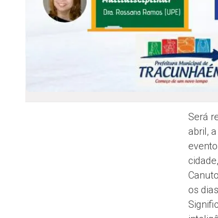
Será r
abril,
evento
cidade
Canuto
os dia
Signif