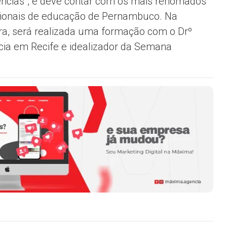
gências”, e deve contar com os mais renomados
sionais de educação de Pernambuco. Na
ra, será realizada uma formação com o Drº
ncia em Recife e idealizador da Semana