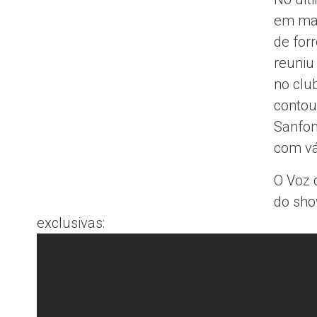
em mai
de for
reuniu
no clu
contou
Sanfon
com vá
O Voz 
do sho
exclusivas: