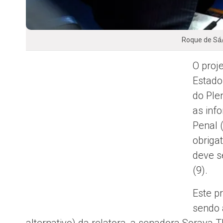
Roque de Sá
O proj
Estado
do Ple
as inf
Penal 
obriga
deve s
(9).
Este p
sendo 
alternativo) da relatora, a senadora Soraya 