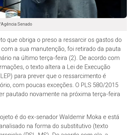
/Agência Senado
eto que obriga o preso a ressarcir os gastos do
 com a sua manutenção, foi retirado da pauta
nário na último terça-feira (2). De acordo com
ormações, o texto altera a Lei de Execução
(LEP) para prever que o ressarcimento é
tório, com poucas exceções. O PLS 580/2015
er pautado novamente na próxima terça-feira
rojeto é do ex-senador Waldemir Moka e está
analisado na forma do substitutivo (texto
Thronicke (PSL-MS). De acordo com ela, a