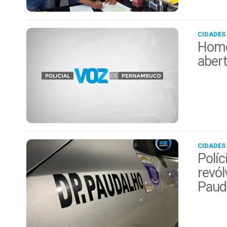
CIDADES
Home
aber
CIDADES
Políc
revól
Paud