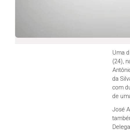
Uma du
(24), 
Antôni
da Sil
com du
de uma
José A
também
Delega