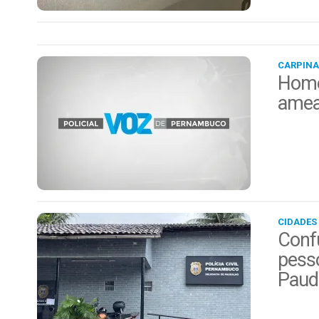
CARPINA
Home
amea
CIDADES
Conf
pess
Paud