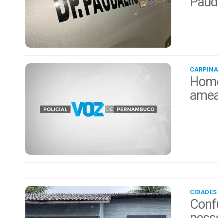
Paud
CARPINA
Home
amea
CIDADES
Conf