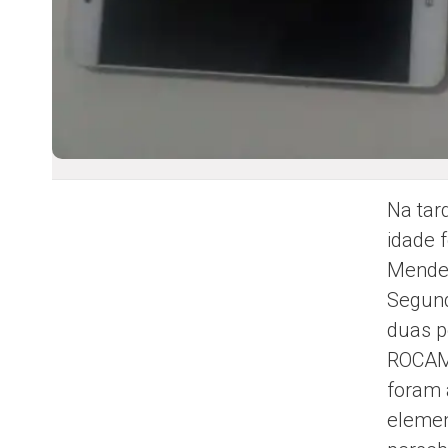
Na tar
idade 
Mendes
Segund
duas p
ROCAM 
foram 
elemen