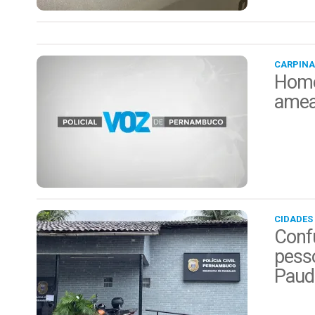
CARPINA
Home
amea
CIDADES
Conf
pess
Paud