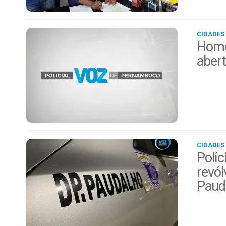
CIDADES
Home
aber
CIDADES
Políc
revól
Paud