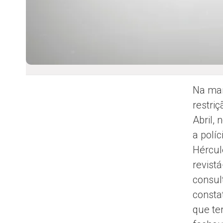
Na man
restri
Abril,
a polí
Hércul
revistá
consul
consta
que te