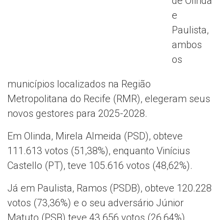
de Olinda
e
Paulista,
ambos
os
municípios localizados na Região
Metropolitana do Recife (RMR), elegeram seus
novos gestores para 2025-2028.
Em Olinda, Mirela Almeida (PSD), obteve
111.613 votos (51,38%), enquanto Vinícius
Castello (PT), teve 105.616 votos (48,62%).
Já em Paulista, Ramos (PSDB), obteve 120.228
votos (73,36%) e o seu adversário Júnior
Matuto (PSB) teve 43.656 votos (26,64%).