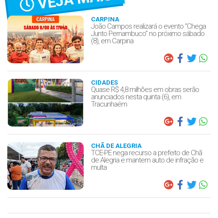
CARPINA
João Campos realizará o evento “Chega
Junto Pernambuco” no próximo sábado
(8), em Carpina
CIDADES
Quase R$ 4,8 milhões em obras serão
anunciados nesta quinta (6), em
Tracunhaém
CHÃ DE ALEGRIA
TCE-PE nega recurso a prefeito de Chã
de Alegria e mantem auto de infração e
multa