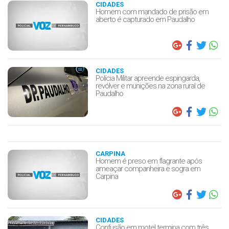
CIDADES
Homem com mandado de prisão em
aberto é capturado em Paudalho
CIDADES
Polícia Militar apreende espingarda,
revólver e munições na zona rural de
Paudalho
CARPINA
Homem é preso em flagrante após
ameaçar companheira e sogra em
Carpina
CIDADES
Confusão em motel termina com três