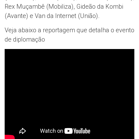
Rex Muçambê (Mobiliza), Gideão da Kombi
(Avante) e Van da Internet (União).
Veja abaixo a reportagem que detalha o evento
de diplomação