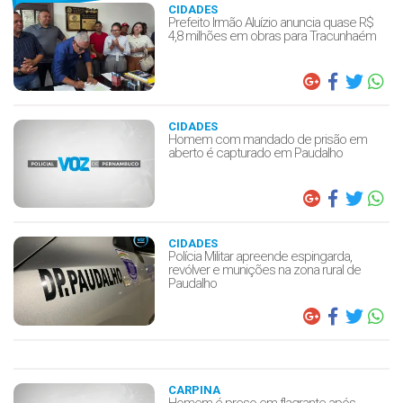
CIDADES
Prefeito Irmão Aluízio anuncia quase R$
4,8 milhões em obras para Tracunhaém
CIDADES
Homem com mandado de prisão em
aberto é capturado em Paudalho
CIDADES
Polícia Militar apreende espingarda,
revólver e munições na zona rural de
Paudalho
CARPINA
Homem é preso em flagrante após