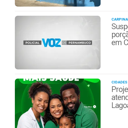
CARPINA
Suspe
porç
em C
CIDADES
Proje
aten
Lago