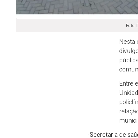
Foto: 
Nesta 
divulg
pública
comuni
Entre 
Unidad
policlí
relaçã
munici
-Secretaria de sa