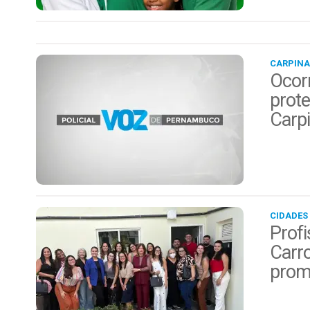
CARPINA
Ocor
prote
Carp
CIDADES
Profi
Carro
prom