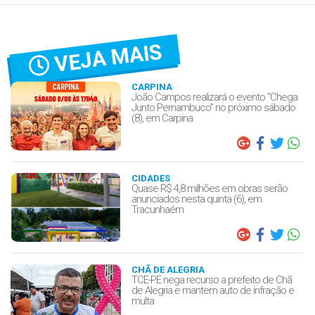
VEJA MAIS
CARPINA
João Campos realizará o evento “Chega
Junto Pernambuco” no próximo sábado
(8), em Carpina
CIDADES
Quase R$ 4,8 milhões em obras serão
anunciados nesta quinta (6), em
Tracunhaém
CHÃ DE ALEGRIA
TCE-PE nega recurso a prefeito de Chã
de Alegria e mantem auto de infração e
multa