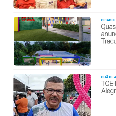
CIDADES
Quas
anunc
Trac
CHÃ DE 
TCE-P
Alegr