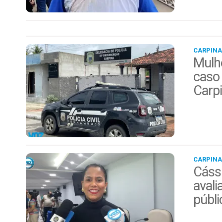
CARPINA
Mulhe
caso 
Carp
CARPINA
Cáss
avali
públi