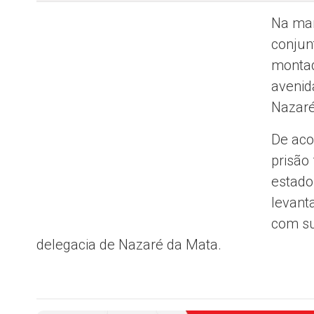
Na man
conjunt
montad
avenid
Nazaré
De aco
prisão
estado
levant
com su
delegacia de Nazaré da Mata.