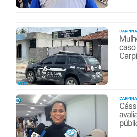
CARPINA
Mulhe
caso 
Carp
CARPINA
Cáss
avali
públi