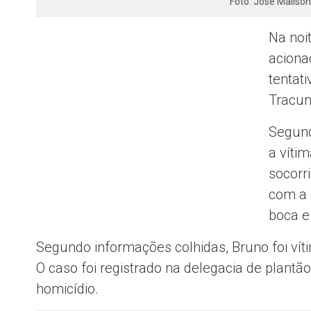
Foto: José Mailso
Na noit
aciona
tentati
Tracu
Segund
a víti
socorri
com a 
boca e
Segundo informações colhidas, Bruno foi víti
O caso foi registrado na delegacia de plant
homicídio.