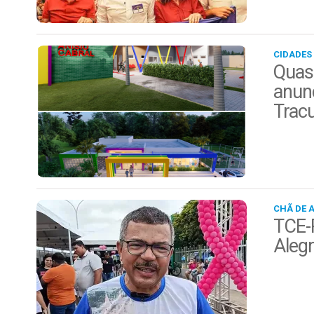
CIDADES
Quas
anunc
Trac
CHÃ DE 
TCE-P
Alegr