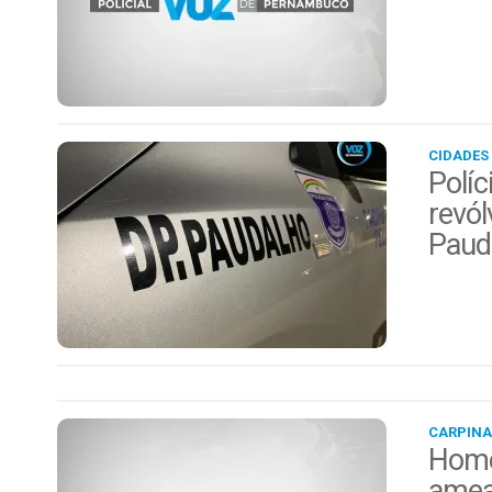
CIDADES
Políc
revól
Paud
CARPINA
Home
amea