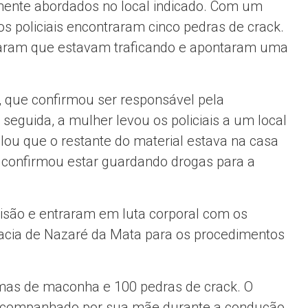
lmente abordados no local indicado. Com um
 os policiais encontraram cinco pedras de crack.
saram que estavam traficando e apontaram uma
a, que confirmou ser responsável pela
 seguida, a mulher levou os policiais a um local
lou que o restante do material estava na casa
confirmou estar guardando drogas para a
risão e entraram em luta corporal com os
egacia de Nazaré da Mata para os procedimentos
amas de maconha e 100 pedras de crack. O
i acompanhado por sua mãe durante a condução