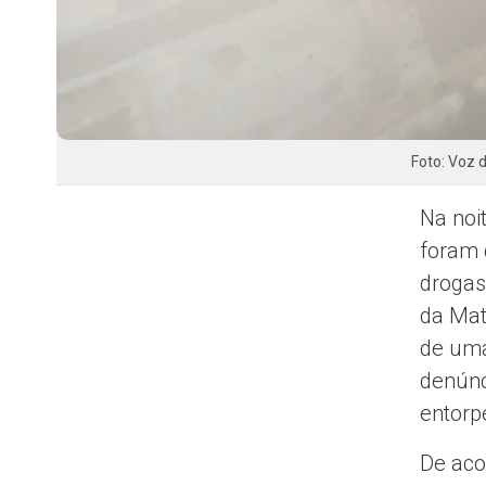
Foto: Voz
Na noi
foram 
drogas
da Mat
de uma
denúnc
entorp
De aco