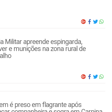
ia Militar apreende espingarda,
ver e munições na zona rural de
alho
m é preso em flagrante após
çar companheira e sogra em Carpina