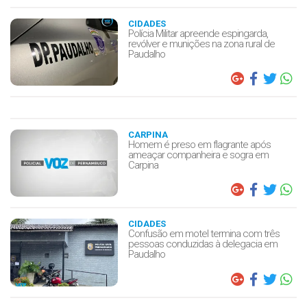
CIDADES
Polícia Militar apreende espingarda,
revólver e munições na zona rural de
Paudalho
CARPINA
Homem é preso em flagrante após
ameaçar companheira e sogra em
Carpina
CIDADES
Confusão em motel termina com três
pessoas conduzidas à delegacia em
Paudalho