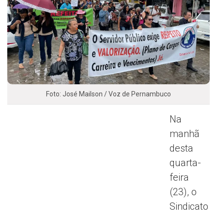
Foto: José Mailson / Voz de Pernambuco
Na
manhã
desta
quarta-
feira
(23), o
Sindicato