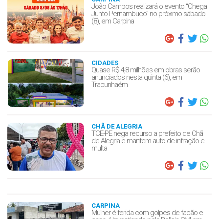
João Campos realizará o evento “Chega
Junto Pernambuco” no próximo sábado
(8), em Carpina
CIDADES
Quase R$ 4,8 milhões em obras serão
anunciados nesta quinta (6), em
Tracunhaém
CHÃ DE ALEGRIA
TCE-PE nega recurso a prefeito de Chã
de Alegria e mantem auto de infração e
multa
CARPINA
Mulher é ferida com golpes de facão e