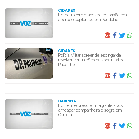
CIDADES
Homem com mandado de prisão em
aberto é capturado em Paudalho
CIDADES
Polícia Militar apreende espingarda,
revólver e munições na zona rural de
Paudalho
CARPINA
Homem é preso em flagrante após
ameaçar companheira e sogra em
Carpina