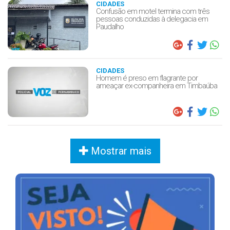
CIDADES
Confusão em motel termina com três
pessoas conduzidas à delegacia em
Paudalho
CIDADES
Homem é preso em flagrante por
ameaçar ex-companheira em Timbaúba
Mostrar mais