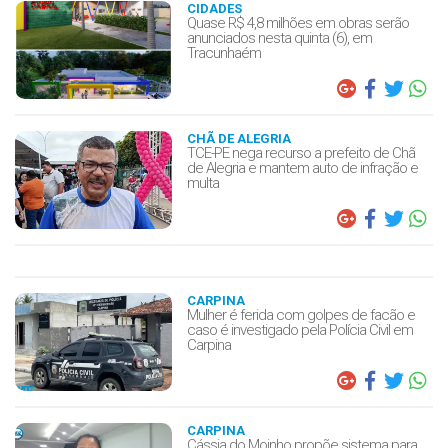
CIDADES
Quase R$ 4,8 milhões em obras serão
anunciados nesta quinta (6), em
Tracunhaém
CHÃ DE ALEGRIA
TCE-PE nega recurso a prefeito de Chã
de Alegria e mantem auto de infração e
multa
CARPINA
Mulher é ferida com golpes de facão e
caso é investigado pela Polícia Civil em
Carpina
CARPINA
Cássia do Moinho propõe sistema para