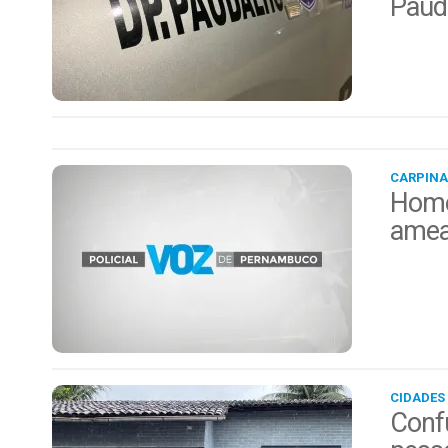
Paud
CARPINA
Home
amea
CIDADES
Conf