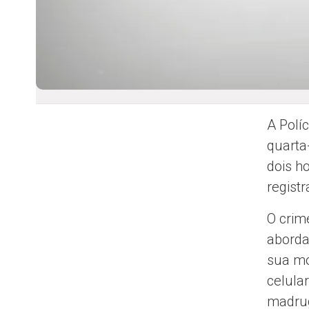
A Polí
quarta
dois h
registr
O crim
aborda
sua mo
celula
madrug