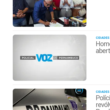
CIDADES
Home
aber
CIDADES
Políc
revól