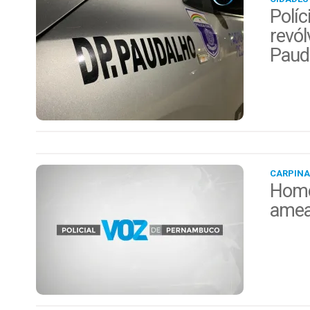
Políc
revól
Paud
CARPINA
Home
amea