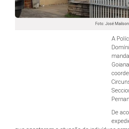
Foto: José Mailso
A Polí
Domíni
mandad
Goiana
coorde
Circun
Seccio
Perna
De aco
expedi