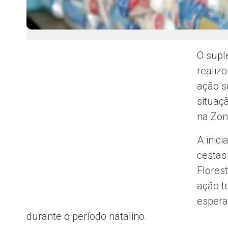
O supl
realiz
ação s
situaç
na Zon
A inici
cestas
Flores
ação t
espera
durante o período natalino.