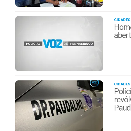
CIDADES
Home
aber
CIDADES
Políc
revól
Paud