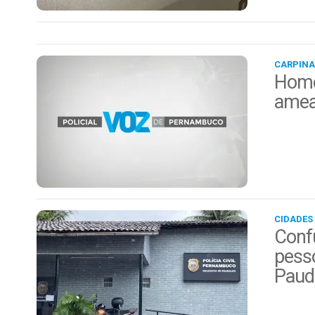
CARPINA
Home
amea
CIDADES
Conf
pess
Paud