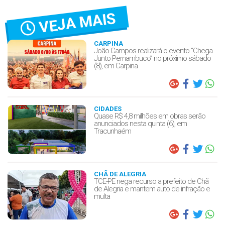
VEJA MAIS
CARPINA
João Campos realizará o evento “Chega
Junto Pernambuco” no próximo sábado
(8), em Carpina
CIDADES
Quase R$ 4,8 milhões em obras serão
anunciados nesta quinta (6), em
Tracunhaém
CHÃ DE ALEGRIA
TCE-PE nega recurso a prefeito de Chã
de Alegria e mantem auto de infração e
multa