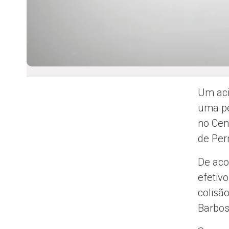
Um aci
uma pe
no Cen
de Pe
De aco
efetiv
colisã
Barbos