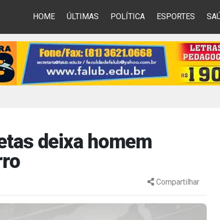
HOME
ÚLTIMAS
POLÍTICA
ESPORTES
SA
letas deixa homem
rro
Compartilhar