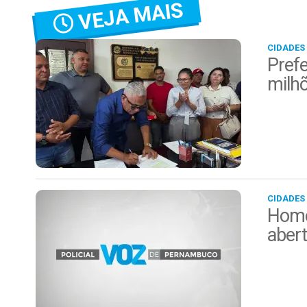
VEJA MAIS
CIDADES
Prefe
milh
CIDADES
Home
aber