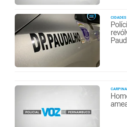
CIDADES
Políc
revól
Paud
CARPINA
Home
amea