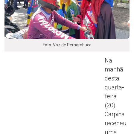
Foto: Voz de Pernambuco
Na
manhã
desta
quarta-
feira
(20),
Carpina
recebeu
uma