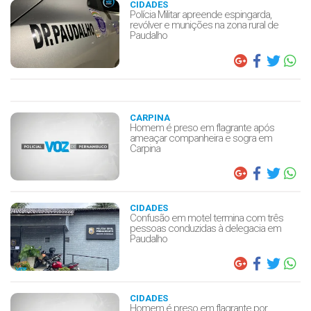
CIDADES
Polícia Militar apreende espingarda,
revólver e munições na zona rural de
Paudalho
CARPINA
Homem é preso em flagrante após
ameaçar companheira e sogra em
Carpina
CIDADES
Confusão em motel termina com três
pessoas conduzidas à delegacia em
Paudalho
CIDADES
Homem é preso em flagrante por