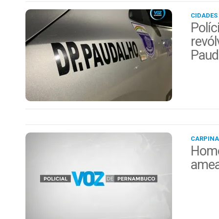
CIDADES
Políc
revól
Paud
CARPINA
Home
amea