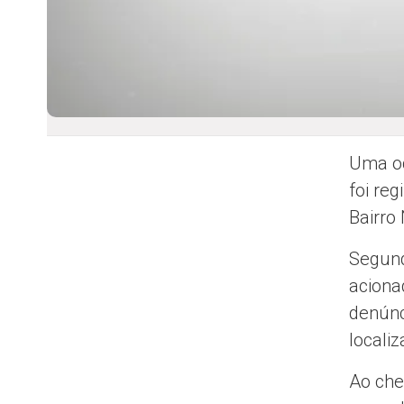
Uma oc
foi reg
Bairro
Segund
aciona
denúnc
locali
Ao cheg